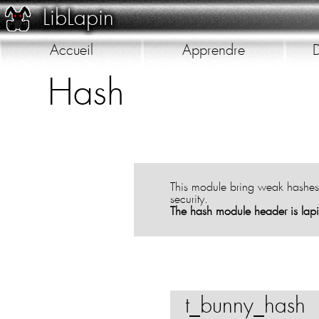
LibLapin
Accueil
Apprendre
D
Hash
This module bring weak hashes t
security.
The hash module header is lap
t_bunny_hash