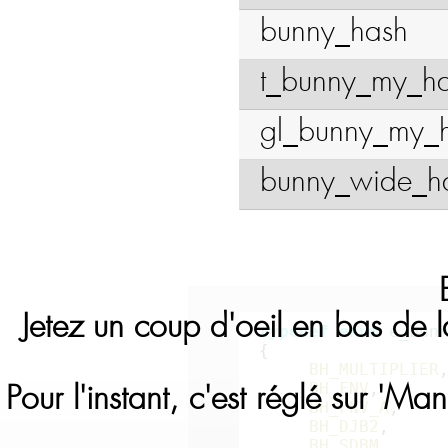
bunny_hash
t_bunny_my_h
gl_bunny_my_
bunny_wide_h
Jetez un coup d'oeil en bas de 
typedef enum
e_bun
{
BH_MULTIPLIER
BH_FNV
,
Pour l'instant, c'est réglé sur 'Ma
BH_FNV_A
,
BH_DJB2
,
BH_SDBM
,