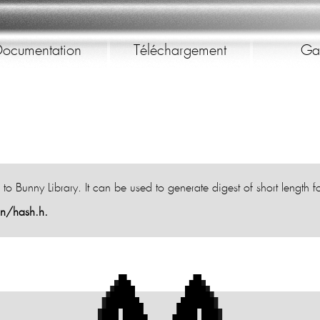
ocumentation
Téléchargement
Gal
o Bunny Library. It can be used to generate digest of short length f
in/hash.h.